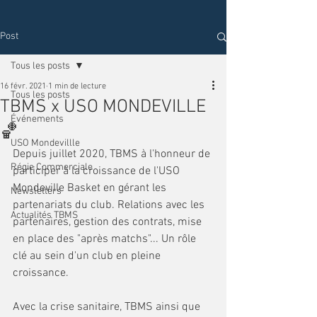
Post
Tous les posts
16 févr. 2021
1 min de lecture
Tous les posts
TBMS x USO MONDEVILLE
Événements
🏀
USO Mondevillle
Depuis juillet 2020, TBMS à l'honneur de 
Régie Commerciale
participer à la croissance de l'USO 
Mondeville Basket en gérant les 
Newsletters
partenariats du club. Relations avec les 
Actualités TBMS
partenaires, gestion des contrats, mise 
en place des "après matchs"... Un rôle 
clé au sein d'un club en pleine 
croissance. 
Avec la crise sanitaire, TBMS ainsi que 