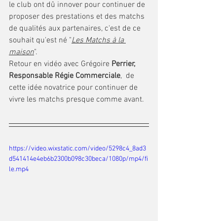
le club ont dû innover pour continuer de 
proposer des prestations et des matchs 
de qualités aux partenaires, c'est de ce 
souhait qu'est né "
Les Matchs à la 
maison
". 
Retour en vidéo avec Grégoire 
Perrier, 
Responsable Régie Commerciale
,
 de 
cette idée novatrice pour continuer de 
vivre les matchs presque comme avant. 
https://video.wixstatic.com/video/5298c4_8ad3
d541414e4eb6b2300b098c30beca/1080p/mp4/fi
le.mp4