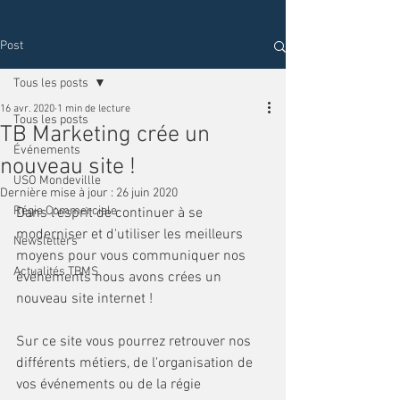
Post
Tous les posts
16 avr. 2020
1 min de lecture
Tous les posts
TB Marketing crée un
Événements
nouveau site !
USO Mondevillle
Dernière mise à jour :
26 juin 2020
Régie Commerciale
Dans l'esprit de continuer à se 
moderniser et d'utiliser les meilleurs 
Newsletters
moyens pour vous communiquer nos 
Actualités TBMS
événements nous avons crées un 
nouveau site internet !
Sur ce site vous pourrez retrouver nos 
différents métiers, de l'organisation de 
vos événements ou de la régie 